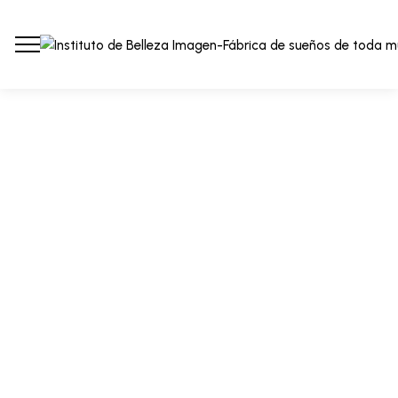
Skin Care
Lightweight Makeup To
Enhance Your Natural
Beauty
By
imagen
octubre 1, 2021
0 Comments
Awkwardness gives me great comfort. I’ve never been cool,
but I’ve felt cool. I’ve been in the cool place, but I wasn’t really